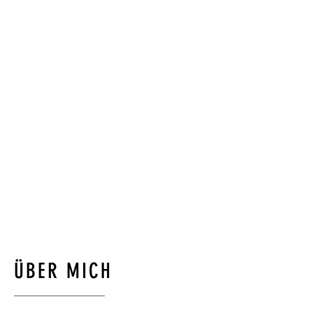
DAS LEBEN IST OFT ZU
ANSTRENGEND?
LASSEN SIE MICH HELFEN!
ANDREAS SCHLITTENHARDT, M.SC.
KLINISCHE PSYCHOLOGIE
ÜBER MICH